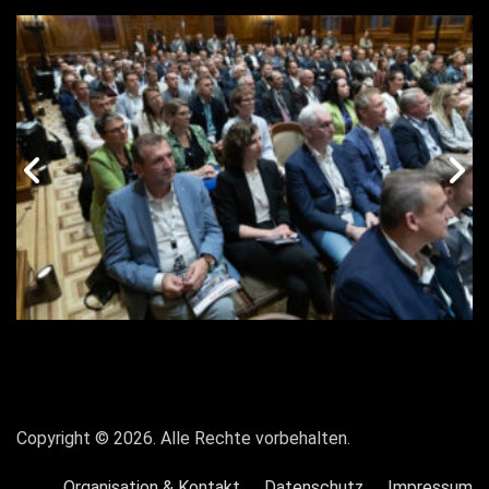
vorige
n
Galerie
G
Copyright © 2026. Alle Rechte vorbehalten.
Organisation & Kontakt
Datenschutz
Impressum