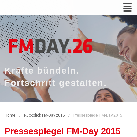
Zum
N
Inhalt
Kräfte bündeln.
Fortschritt gestalten.
Home
Rückblick FM-Day 2015
Pressespiegel FM-Day 2015
Pressespiegel FM-Day 2015