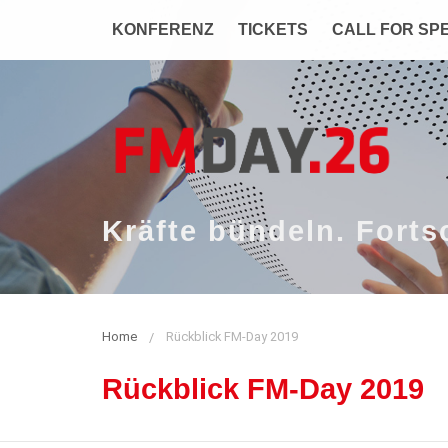
Zum
Navigation
KONFERENZ
TICKETS
CALL FOR SP
Inhalt
Kräfte bündeln. Fortsc
Home
Rückblick FM-Day 2019
Rückblick FM-Day 2019