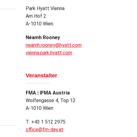
Park Hyatt Vienna
Am Hof 2
A-1010 Wien
Néamh Rooney
neamh.rooney@hyatt.com
vienna.park.hyatt.com
Veranstalter
FMA | IFMA Austria
Wolfengasse 4, Top 12
A-1010 Wien
T: +43 1 512 2975
office@fm-day.at