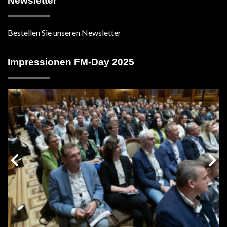
Newsletter
Bestellen Sie unseren Newsletter
Impressionen FM-Day 2025
vorige
n
Galerie
G