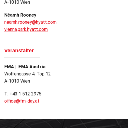
A-1010 Wien
Néamh Rooney
neamh.rooney@hyatt.com
vienna.park.hyatt.com
Veranstalter
FMA | IFMA Austria
Wolfengasse 4, Top 12
A-1010 Wien
T: +43 1 512 2975
office@fm-day.at