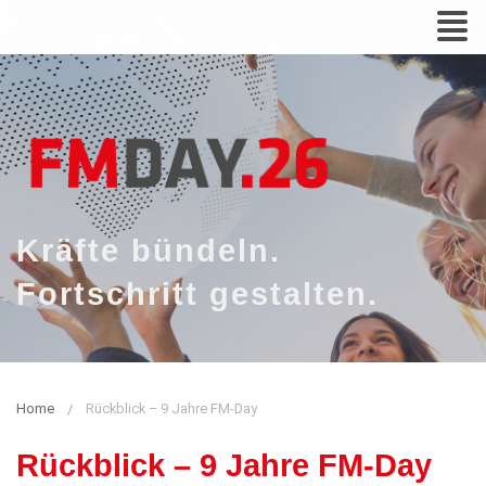
Zum
N
Inhalt
Kräfte bündeln.
Fortschritt gestalten.
Home
Rückblick – 9 Jahre FM-Day
Rückblick – 9 Jahre FM-Day