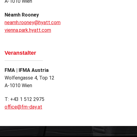
A-1010 Wien
Néamh Rooney
neamh.rooney@hyatt.com
vienna.park.hyatt.com
Veranstalter
FMA | IFMA Austria
Wolfengasse 4, Top 12
A-1010 Wien
T: +43 1 512 2975
office@fm-day.at