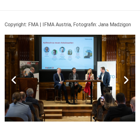
Copyright: FMA | IFMA Austria, Fotografin: Jana Madzigon
voriges
nä
Bild
Bi