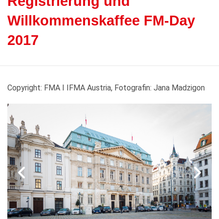
Registrierung und
Willkommenskaffee FM-Day
2017
Copyright: FMA I IFMA Austria, Fotografin: Jana Madzigon
voriges
nä
Bild
Bi