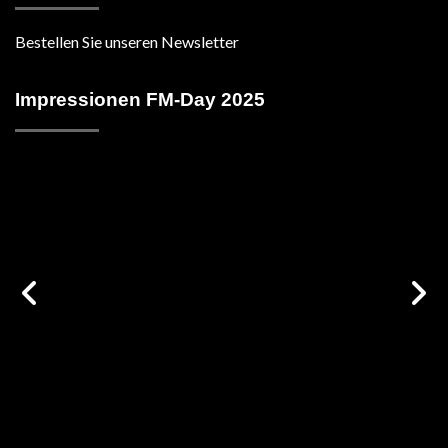
Bestellen Sie unseren Newsletter
Impressionen FM-Day 2025
vorige
n
Galerie
G