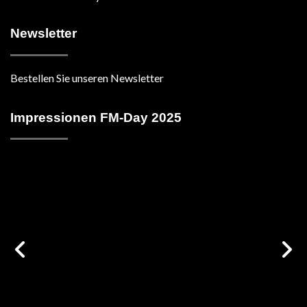
Newsletter
Bestellen Sie unseren Newsletter
Impressionen FM-Day 2025
vorige
n
Galerie
G