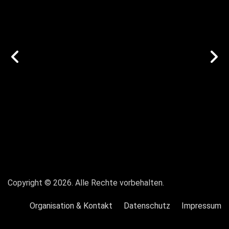
vorige
n
Galerie
G
Copyright © 2026. Alle Rechte vorbehalten.
Organisation & Kontakt
Datenschutz
Impressum