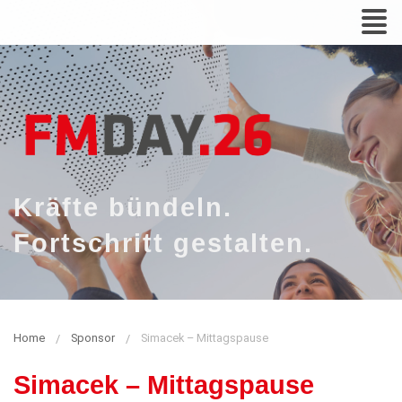
Zum
N
Inhalt
Kräfte bündeln.
Fortschritt gestalten.
Home
Sponsor
Simacek – Mittagspause
Simacek – Mittagspause