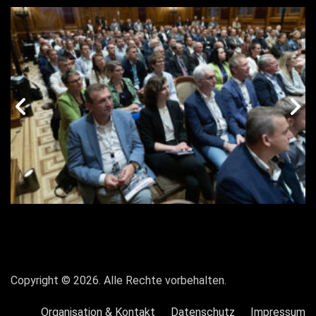
vorige
n
Galerie
G
Copyright © 2026. Alle Rechte vorbehalten.
Organisation & Kontakt
Datenschutz
Impressum