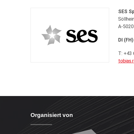
SES Sp
Söllhei
A-5020
DI (FH)
T: +43
tobias.
Organisiert von