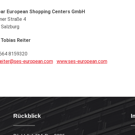
ar European Shopping Centers GmbH
mer Straße 4
 Salzburg
 Tobias Reiter
 664 8159320
reiter@ses-european.com
www.ses-european.com
Rückblick
I