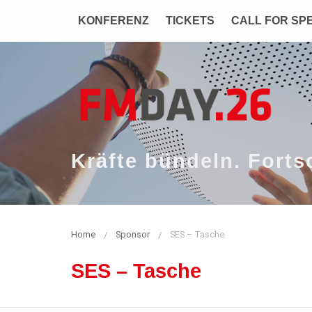
Zum
Navigation
KONFERENZ
TICKETS
CALL FOR SP
Inhalt
Kräfte bündeln. Fortsc
Home
Sponsor
SES – Tasche
SES – Tasche