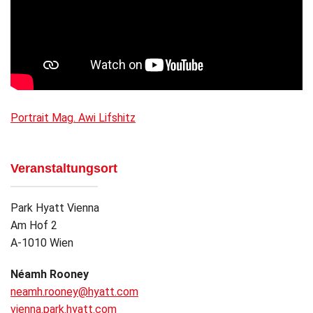
Portrait Mag. Awi Lifshitz
Veranstaltungsort
Park Hyatt Vienna
Am Hof 2
A-1010 Wien
Néamh Rooney
neamh.rooney@hyatt.com
vienna.park.hyatt.com