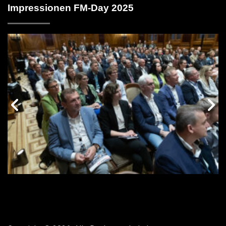
Impressionen FM-Day 2025
vorige
n
Galerie
G