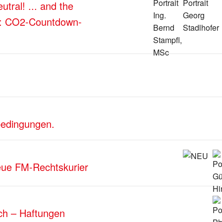
tral! ... and the
ng: CO2-Countdown-
edingungen.
neue FM-Rechtskurier
ch – Haftungen