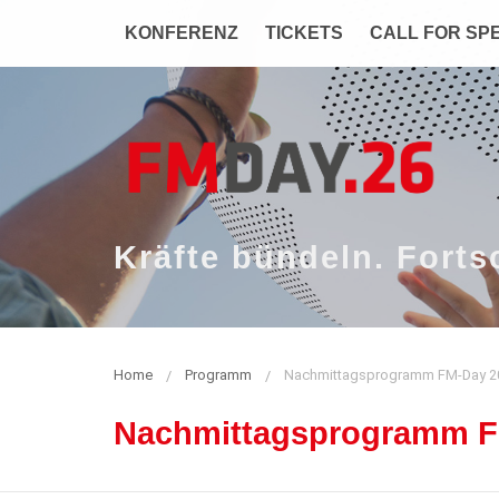
Zum
Navigation
KONFERENZ
TICKETS
CALL FOR SP
Inhalt
Kräfte bündeln. Fortsc
Home
Programm
Nachmittagsprogramm FM-Day 2
Nachmittagsprogramm F